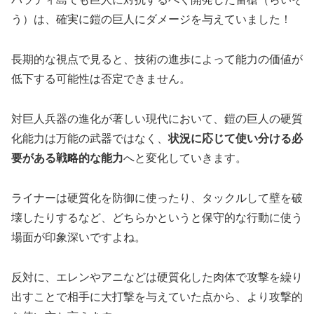
う）は、確実に鎧の巨人にダメージを与えていました！
長期的な視点で見ると、技術の進歩によって能力の価値が
低下する可能性は否定できません。
対巨人兵器の進化が著しい現代において、鎧の巨人の硬質
化能力は万能の武器ではなく、
状況に応じて使い分ける必
要がある戦略的な能力
へと変化していきます。
ライナーは硬質化を防御に使ったり、タックルして壁を破
壊したりするなど、どちらかというと保守的な行動に使う
場面が印象深いですよね。
反対に、エレンやアニなどは硬質化した肉体で攻撃を繰り
出すことで相手に大打撃を与えていた点から、より攻撃的