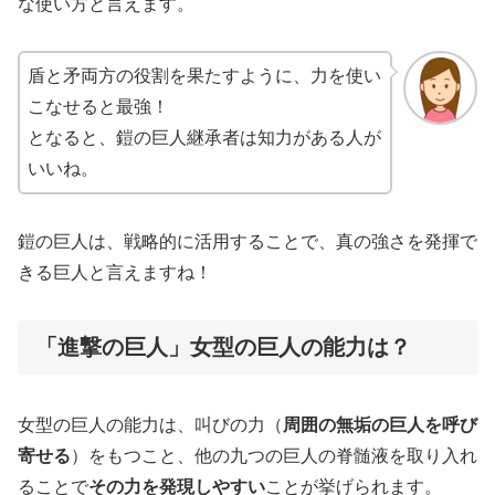
な使い方と言えます。
盾と矛両方の役割を果たすように、力を使い
こなせると最強！
となると、鎧の巨人継承者は知力がある人が
いいね。
鎧の巨人は、戦略的に活用することで、真の強さを発揮で
きる巨人と言えますね！
「進撃の巨人」女型の巨人の能力は？
女型の巨人の能力は、叫びの力（
周囲の無垢の巨人を呼び
寄せる
）をもつこと、他の九つの巨人の脊髄液を取り入れ
ることで
その力を発現しやすい
ことが挙げられます。