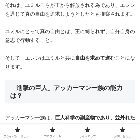
それは、ユミル自らが王から解放される為であり、エレン
を通じて真の自由を追求しようとしたとも推察されます。
ユミルにとって真の自由とは、王に縛られず、自分自身の
意志で行動すること。
そして、エレンはユミルと共に
自由を求めて進む
ことにな
ります。
「進撃の巨人」アッカーマン一族の能力
は？
アッカーマン一族は、
巨人科学の副産物であり、並外れた
身体能力を持っています
。
プライバシーポリシー
プロフィール
サイトマップ
お問い合わせ