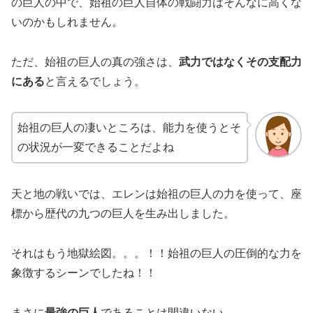
の巨人の中で、始祖の巨人自体の戦闘力はそんなに高くな
いのかもしれません。
ただ、始祖の巨人の真の強さは、
武力ではなくその支配力
にある
と言えるでしょう。
始祖の巨人の凄いところは、能力を使うとそ
の状況が一変できることだよね
天と地の戦いでは、エレンは始祖の巨人の力を使って、座
標から歴代の九つの巨人を生み出しました。
それはもう地獄絵図。。。！！始祖の巨人の圧倒的な力を
象徴するシーンでしたね！！
まさに
最強の巨人
であることは間違いない。