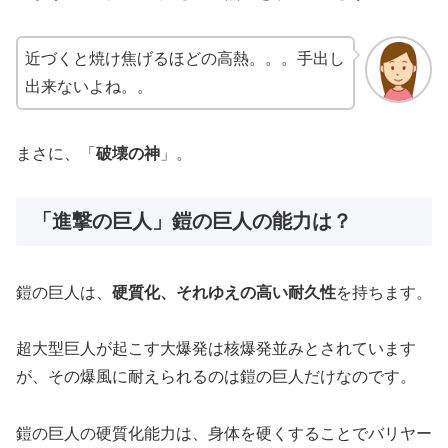
近づくと焼け焦げるほどの高熱。。。手出し
出来ないよね。。
まさに、「
破壊の神
」。
「進撃の巨人」鎧の巨人の能力は？
鎧の巨人は、
硬質化、それゆえの高い耐久性
を持ちます。
超大型巨人が起こす大爆発は核爆発並みとされています
が、その爆風に耐えられるのは鎧の巨人だけなのです。
鎧の巨人の硬質化能力は、身体を硬くすることでバリヤー