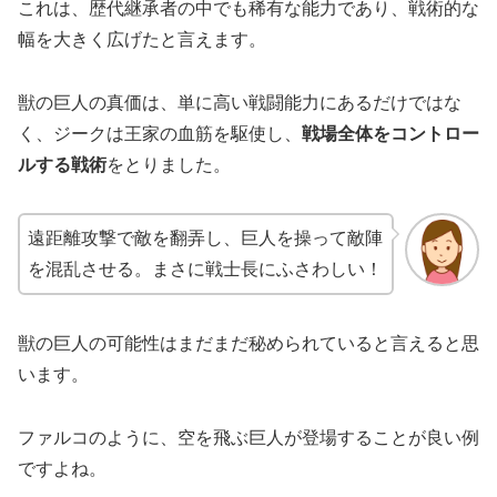
これは、歴代継承者の中でも稀有な能力であり、戦術的な
幅を大きく広げたと言えます。
獣の巨人の真価は、単に高い戦闘能力にあるだけではな
く、ジークは王家の血筋を駆使し、
戦場全体をコントロー
ルする戦術
をとりました。
遠距離攻撃で敵を翻弄し、巨人を操って敵陣
を混乱させる。まさに戦士長にふさわしい！
獣の巨人の可能性はまだまだ秘められていると言えると思
います。
ファルコのように、空を飛ぶ巨人が登場することが良い例
ですよね。