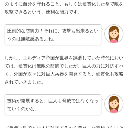
のように自分を守れること、もしくは硬質化した拳で敵を
攻撃できるという、便利な能力です。
圧倒的な防御力！それに、攻撃も出来るとい
うのは無敵感あるよね。
しかし、エルディア帝国が世界を蹂躙していた時代におい
ては、硬質化は無敵の防御でしたが、巨人の力に対抗すべ
く、外国が次々に対巨人兵器を開発すると、硬質化も攻略
されていきました。
技術が発展すると、巨人も脅威ではなくなっ
ていくのかな。
パラディ島でも巨人に対抗するべく開発した雷槍（らいそ