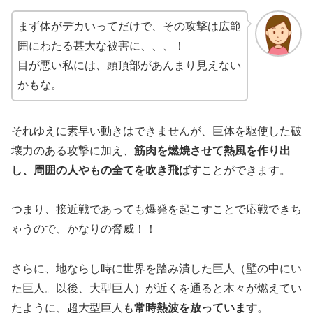
まず体がデカいってだけで、その攻撃は広範
囲にわたる甚大な被害に、、、！
目が悪い私には、頭頂部があんまり見えない
かもな。
それゆえに素早い動きはできませんが、巨体を駆使した破
壊力のある攻撃に加え、
筋肉を燃焼させて熱風を作り出
し、周囲の人やもの全てを吹き飛ばす
ことができます。
つまり、接近戦であっても爆発を起こすことで応戦できち
ゃうので、かなりの脅威！！
さらに、地ならし時に世界を踏み潰した巨人（壁の中にい
た巨人。以後、大型巨人）が近くを通ると木々が燃えてい
たように、超大型巨人も
常時熱波を放っています
。