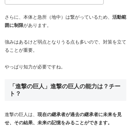
さらに、本体と急所（地中）は繋がっているため、
活動範
囲に制限
があります。
強みはあるけど弱点となりうる点も多いので、対策を立て
ることが重要。
やっぱり知力が必要ですね。
「進撃の巨人」進撃の巨人の能力は？チー
ト？
進撃の巨人は、
現在の継承者が過去の継承者に未来を見
せ、その結果、未来の記憶をみることができます。