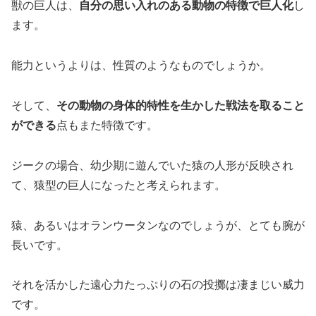
獣の巨人は、
自分の思い入れのある動物の特徴で巨人化
し
ます。
能力というよりは、性質のようなものでしょうか。
そして、
その動物の身体的特性を生かした戦法を取ること
ができる
点もまた特徴です。
ジークの場合、幼少期に遊んでいた猿の人形が反映され
て、猿型の巨人になったと考えられます。
猿、あるいはオランウータンなのでしょうが、とても腕が
長いです。
それを活かした遠心力たっぷりの石の投擲は凄まじい威力
です。