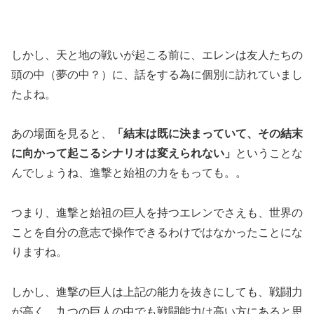
しかし、天と地の戦いが起こる前に、エレンは友人たちの
頭の中（夢の中？）に、話をする為に個別に訪れていまし
たよね。
あの場面を見ると、
「結末は既に決まっていて、その結末
に向かって起こるシナリオは変えられない」
ということな
んでしょうね、進撃と始祖の力をもっても。。
つまり、進撃と始祖の巨人を持つエレンでさえも、世界の
ことを自分の意志で操作できるわけではなかったことにな
りますね。
しかし、進撃の巨人は上記の能力を抜きにしても、戦闘力
が高く、九つの巨人の中でも戦闘能力は高い方にあると思