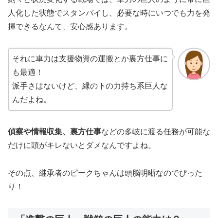
人化した状態でスタンバイし、必要な時にいつでも力を発
揮できるなんて、安心感あります。
それに車力は支援物資の運搬とか裏方仕事に
も最適！
派手さはないけど、縁の下の力持ち系巨人な
んだよね。
偵察や情報収集、裏方仕事
などの多岐に渡る任務が可能な
だけに頭がキレないとダメなんですよね。
その点、継承者のピークちゃんは頭脳明晰なのでぴった
り！