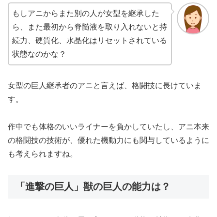
もしアニからまた別の人が女型を継承した
ら、また最初から脊髄液を取り入れないと持
続力、硬質化、水晶化はリセットされている
状態なのかな？
女型の巨人継承者のアニと言えば、格闘技に長けていま
す。
作中でも体格のいいライナーを負かしていたし、アニ本来
の格闘技の技術が、優れた機動力にも関与しているように
も考えられますね。
「進撃の巨人」獣の巨人の能力は？