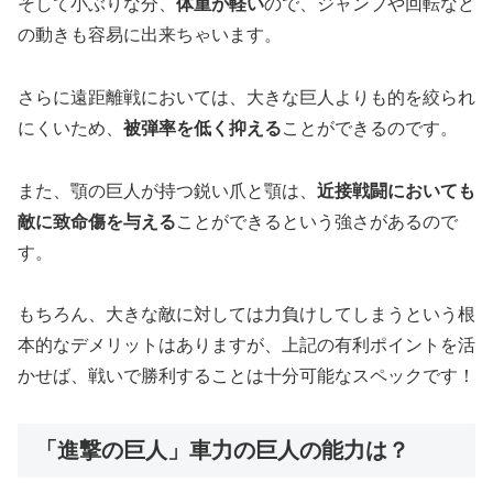
そして小ぶりな分、
体重が軽い
ので、ジャンプや回転など
の動きも容易に出来ちゃいます。
さらに遠距離戦においては、大きな巨人よりも的を絞られ
にくいため、
被弾率を低く抑える
ことができるのです。
また、顎の巨人が持つ鋭い爪と顎は、
近接戦闘においても
敵に致命傷を与える
ことができるという強さがあるので
す。
もちろん、大きな敵に対しては力負けしてしまうという根
本的なデメリットはありますが、上記の有利ポイントを活
かせば、戦いで勝利することは十分可能なスペックです！
「進撃の巨人」車力の巨人の能力は？