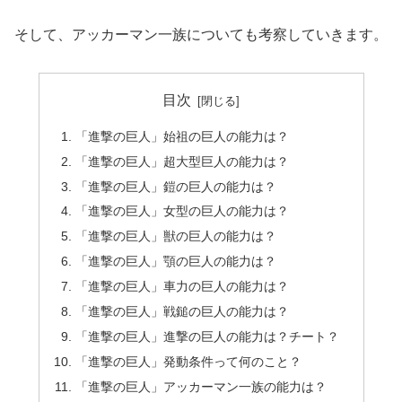
そして、アッカーマン一族についても考察していきます。
目次
「進撃の巨人」始祖の巨人の能力は？
「進撃の巨人」超大型巨人の能力は？
「進撃の巨人」鎧の巨人の能力は？
「進撃の巨人」女型の巨人の能力は？
「進撃の巨人」獣の巨人の能力は？
「進撃の巨人」顎の巨人の能力は？
「進撃の巨人」車力の巨人の能力は？
「進撃の巨人」戦鎚の巨人の能力は？
「進撃の巨人」進撃の巨人の能力は？チート？
「進撃の巨人」発動条件って何のこと？
「進撃の巨人」アッカーマン一族の能力は？