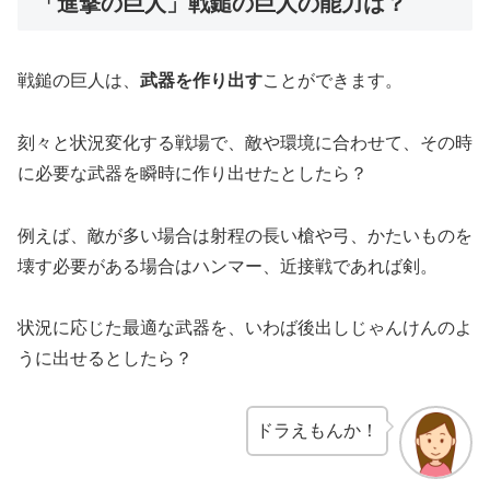
「進撃の巨人」戦鎚の巨人の能力は？
戦鎚の巨人は、
武器を作り出す
ことができます。
刻々と状況変化する戦場で、敵や環境に合わせて、その時
に必要な武器を瞬時に作り出せたとしたら？
例えば、敵が多い場合は射程の長い槍や弓、かたいものを
壊す必要がある場合はハンマー、近接戦であれば剣。
状況に応じた最適な武器を、いわば後出しじゃんけんのよ
うに出せるとしたら？
ドラえもんか！