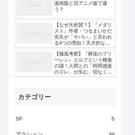
漫画版と旧アニメ版で違
う？
【なぜ大絶賛？】『メダリ
スト』作者・つるまいかだ
先生が「ヤバい」と言われ
る4つの理由！天才的な作
画と熱すぎる描写の真実
【徹底考察】『葬送のフリ
ーレン』エルフという種族
の謎！人間との「時間感覚
のズレ」が生む、切なくも
美しい孤独の真実
カテゴリー
SF
5
アクション
39