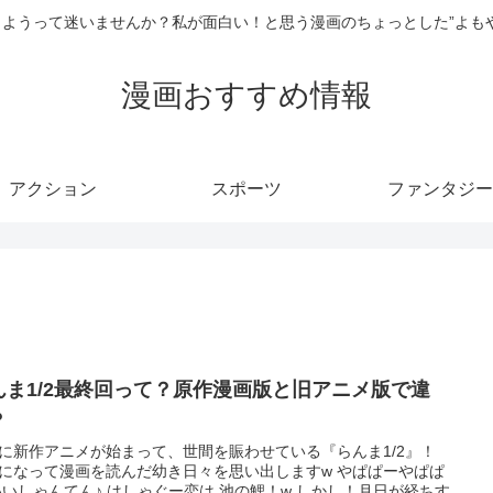
ようって迷いませんか？私が面白い！と思う漫画のちょっとした”よも
漫画おすすめ情報
アクション
スポーツ
ファンタジー
んま1/2最終回って？原作漫画版と旧アニメ版で違
？
に新作アニメが始まって、世間を賑わせている『らんま1/2』！
になって漫画を読んだ幼き日々を思い出しますw やぱぱーやぱぱ
いいしゃんてん♪ はしゃぐー恋は 池の鯉！w しかし！月日が経ちす