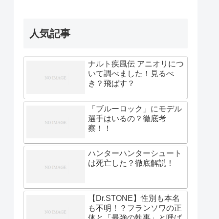
人気記事
ナルト疾風伝 アニオリにつ
いて調べました！見るべ
き？飛ばす？
「ブルーロック」にモデル
選手はいるの？徹底考
察！！
ハンターハンターシュート
は死亡した？徹底解説！
【Dr.STONE】性別も本名
も不明！？フランソワの正
体と「最強の執事」と呼ば