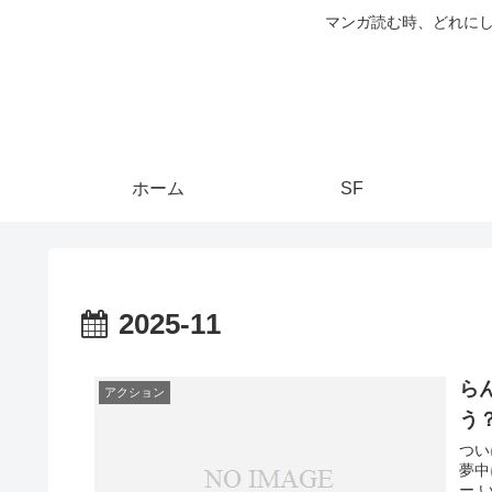
マンガ読む時、どれにし
ホーム
SF
2025-11
ら
アクション
う
つい
夢中
ー 