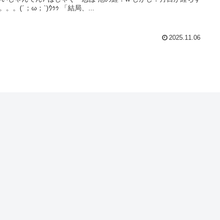
。。(´；ω；`)ｳｩｩ 「結局、...
2025.11.06