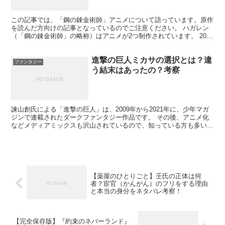
この記事では、「鋼の錬金術師」アニメについて語っています。原作
を読んだ方向けの記事となっているのでご注意ください。 ハガレン
（「鋼の錬金術師」の略称）はアニメが2つ制作されています。 2003
放送版と、2009年放送版。 ここでは前者を旧ア...
進撃の巨人ミカサの選択とは？違
ファンタジー
う結末はあったの？考察
諫山創氏による「進撃の巨人」は、2009年から2021年に、少年マガ
ジンで連載されたダークファンタジー作品です。 その後、アニメ化
などメディアミックスも沢山されているので、知っている方も多いと
思います。 既に完結してしまいましたが、私も「進...
【薬屋のひとりごと】壬氏の正体は何
者？宦官（かんがん）のフリをする理由
と本当の身分をネタバレ考察！
【完全保存版】『約束のネバーランド』