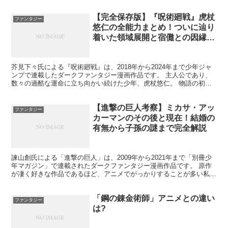
ていきます。 情報量が多い作品である為、「難しかったの...
【完全保存版】『呪術廻戦』虎杖
ファンタジー
悠仁の全能力まとめ！ついに辿り
着いた領域展開と宿儺との因縁の
結末
芥見下々氏による『呪術廻戦』は、2018年から2024年まで少年ジャ
ンプで連載したダークファンタジー漫画作品です。 主人公であり、
数々の過酷な運命に立ち向かい続けた少年、虎杖悠仁。 物語の初期
は「呪力ゼロ」の状態からスタートし、並外れた身体...
【進撃の巨人考察】ミカサ・アッ
ファンタジー
カーマンのその後と現在！結婚の
有無から子孫の謎まで完全解説
諫山創氏による「進撃の巨人」は、2009年から2021年まで「別冊少
年マガジン」で連載されたダークファンタジー漫画作品です。 原作
が凄く好きな作品であるほど、アニメでがっかりすることが多い私で
すが、この作品はアニメも素晴らしかった！！ 気持...
「鋼の錬金術師」アニメとの違い
ファンタジー
は?