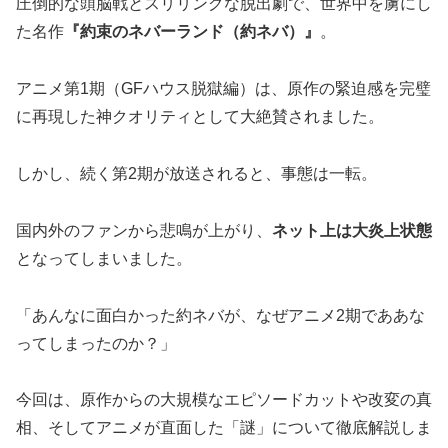
圧倒的な頭脳戦とスリリングな脱出劇で、世界中を虜にし
た名作
『約束のネバーランド（約ネバ）』
。
アニメ第1期（GFハウス脱獄編）は、原作の緊迫感を完璧
に再現した神クオリティとして大絶賛されました。
しかし、続く第2期が放送されると、事態は一転。
国内外のファンから悲鳴が上がり、
ネット上は大炎上状態
となってしまいました。
「あんなに面白かった約ネバが、なぜアニメ2期でああな
ってしまったのか？」
今回は、原作からの大規模なエピソードカットや改変の真
相、そしてアニメが直面した「謎」について徹底解説しま