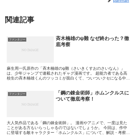
panman
関連記事
斉木楠雄のψ難 なぜ終わった？徹
ファンタジー
底考察
麻生周一氏原作の「斉木楠雄のψ難（さいきくすおのさいなん）」
は、少年ジャンプで連載されたギャグ漫画です。 超能力者である高
校生の斉木楠雄くんのツッコミが面白くて、ついついクセになる中毒
性作品です！ 私はNetflixで放送されていたアニメ版...
「鋼の錬金術師」ホムンクルスに
ファンタジー
ついて徹底考察！
大人気作品である「鋼の錬金術師」。 漫画やアニメで、一度は見た
ことがある方もいらっしゃるのではないでしょうか。 今回は、作中
に登場する敵キャラクター「ホムンクルス」について、解説・考察し