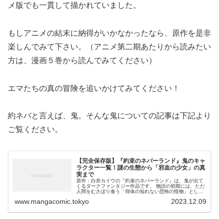
メ版でも一貫して描かれていました。
もしアニメの結末に納得がいかなかったなら、原作を是非
楽しんでみて下さい。（アニメ第二期あたりから読みたい
方は、漫画５巻から読んでみてください）
エマたちの真の冒険を追いかけてみてください！
約ネバと言えば、鬼。そんな鬼についての記事は下記より
ご覧ください。
【完全保存版】『約束のネバーランド』鬼のキャ
ラクター一覧！謎の生態から「邪血の少女」の真
実まで
原作：白井カイウの『約束のネバーランド』は、鬼が出て
くるダークファンタジー作品です。 物語の初期には、ただ
人間をむさぼり食う「得体の知れない恐怖の怪物」として
描かれていた鬼たち。 しかし物語が進むにつれて、彼らの
www.mangacomic.tokyo
2023.12.09
驚異の生態や複雑な階級社会、...