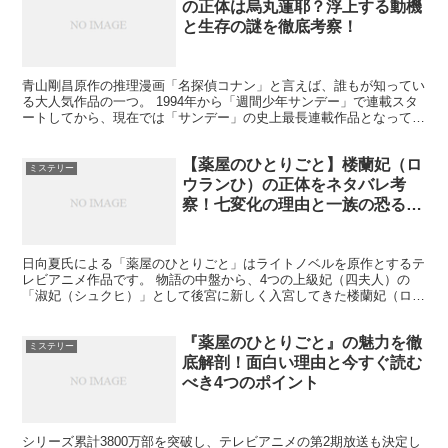
の正体は烏丸蓮耶？浮上する動機
と生存の謎を徹底考察！
青山剛昌原作の推理漫画「名探偵コナン」と言えば、誰もが知ってい
る大人気作品の一つ。 1994年から「週間少年サンデー」で連載スタ
ートしてから、現在では「サンデー」の史上最長連載作品となってお
ります。サザエさん、ドラゴンボール、ドラえもん等と...
【薬屋のひとりごと】楼蘭妃（ロ
ミステリー
ウランひ）の正体をネタバレ考
察！七変化の理由と一族の恐るべ
き陰謀
日向夏氏による「薬屋のひとりごと」はライトノベルを原作とするテ
レビアニメ作品です。 物語の中盤から、4つの上級妃（四夫人）の
「淑妃（シュクヒ）」として後宮に新しく入宮してきた楼蘭妃（ロウ
ランひ）。 絶世の美女ぞろいの後宮において、彼女は他の...
『薬屋のひとりごと』の魅力を徹
ミステリー
底解剖！面白い理由と今すぐ読む
べき4つのポイント
シリーズ累計3800万部を突破し、テレビアニメの第2期放送も決定し