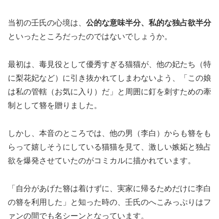
当初の壬氏の心境は、
公的な意味半分、私的な独占欲半分
といったところだったのではないでしょうか。
最初は、毒見役として優秀すぎる猫猫が、他の妃たち（特
に梨花妃など）に引き抜かれてしまわないよう、「この娘
は私の管轄（お気に入り）だ」と周囲に釘を刺すための牽
制として簪を贈りました。
しかし、本音のところでは、他の男（李白）からも簪をも
らって嬉しそうにしている猫猫を見て、激しい嫉妬と独占
欲を爆発させていたのがコミカルに描かれています。
「自分があげた簪は着けずに、実家に帰るためだけに李白
の簪を利用した」と知った時の、壬氏のへこみっぷりはフ
ァンの間でも名シーンとなっています。