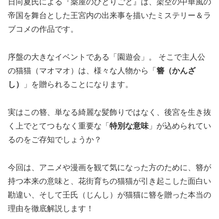
日向夏氏による『薬屋のひとりごと』は、架空の中華風の
帝国を舞台とした王宮内の出来事を描いたミステリー＆ラ
ブコメの作品です。
序盤の大きなイベントである「園遊会」。 そこで主人公
の猫猫（マオマオ）は、様々な人物から「
簪（かんざ
し）
」を贈られることになります。
実はこの簪、単なる綺麗な髪飾りではなく、後宮を生き抜
く上でとてつもなく重要な「
特別な意味
」が込められてい
るのをご存知でしょうか？
今回は、アニメや漫画を観て気になった方のために、簪が
持つ本来の意味と、花街育ちの猫猫が引き起こした面白い
勘違い、そして壬氏（じんし）が猫猫に簪を贈った本当の
理由を徹底解説します！