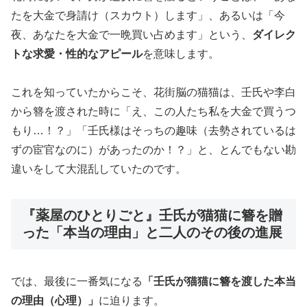
たを大金で身請け（スカウト）します」、あるいは「今
夜、あなたを大金で一晩買い占めます」という、
ダイレク
トな求愛・性的なアピール
を意味します。
これを知っていたからこそ、花街脳の猫猫は、壬氏や李白
から簪を渡された時に「え、この人たち私を大金で買うつ
もり…！？」「壬氏様はそっちの趣味（去勢されているは
ずの宦官なのに）があったのか！？」と、とんでもない勘
違いをして大混乱していたのです。
『薬屋のひとりごと』壬氏が猫猫に簪を贈
った「本当の理由」と二人のその後の進展
では、最後に一番気になる
「壬氏が猫猫に簪を渡した本当
の理由（心理）」
に迫ります。