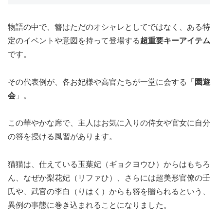
物語の中で、簪はただのオシャレとしてではなく、ある特
定のイベントや意図を持って登場する
超重要キーアイテム
です。
その代表例が、各お妃様や高官たちが一堂に会する「
園遊
会
」。
この華やかな席で、主人はお気に入りの侍女や官女に自分
の簪を授ける風習があります。
猫猫は、仕えている玉葉妃（ギョクヨウひ）からはもちろ
ん、なぜか梨花妃（リファひ）、さらには超美形官僚の壬
氏や、武官の李白（りはく）からも簪を贈られるという、
異例の事態に巻き込まれることになりました。