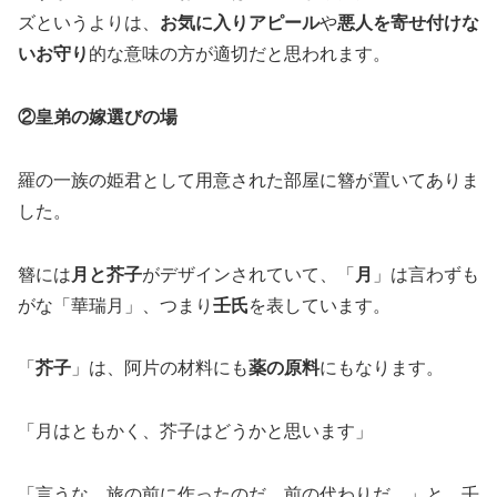
ズというよりは、
お気に入りアピール
や
悪人を寄せ付けな
いお守り
的な意味の方が適切だと思われます。
②皇弟の嫁選びの場
羅の一族の姫君として用意された部屋に簪が置いてありま
した。
簪には
月と芥子
がデザインされていて、「
月
」は言わずも
がな「華瑞月」、つまり
壬氏
を表しています。
「
芥子
」は、阿片の材料にも
薬の原料
にもなります。
「月はともかく、芥子はどうかと思います」
「言うな。旅の前に作ったのだ。前の代わりだ。」と、壬