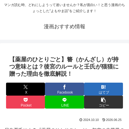
マンガ読む時、どれにしようって迷いませんか？私が面白い！と思う漫画のち
ょっとした”よもやま話”をご紹介します！
漫画おすすめ情報
【薬屋のひとりごと】簪（かんざし）が持
つ意味とは？後宮のルールと壬氏が猫猫に
贈った理由を徹底解説！
X
Facebook
はてブ
Pocket
LINE
コピー
2024.10.10
2026.06.25