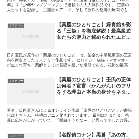
年より「少年ヤングジャンプ」で連載中の大人気作品です。 空前の
大ヒットを記録し、主題歌やアニメ、そして原作の怒涛の展開でも常
にトレンドを席巻し続けた【推しの子】。 しかし、その...
【薬屋のひとりごと】緑青館を彩
ミステリー
る「三姫」を徹底解説！最高級遊
女たちの魅力と秘められたエピソ
ードとは？
日向夏氏が原作の「薬屋のひとりごと」は、架空の中華風帝国の王宮
内を舞台としたミステリー作品です。 ヒロイン・猫猫（マオマオ）
が生まれ育ち、薬師としての基礎を築いた場所である、花街の最高級
妓楼「緑青館（ろくしょうかん）」。 そこには、国の高官...
【薬屋のひとりごと】壬氏の正体
ミステリー
は何者？宦官（かんがん）のフリ
をする理由と本当の身分をネタバ
レ考察！
著者：日向夏さんによるオンライン小説「薬屋のひとりごと」が書籍
化はもちろん、待望のアニメ化されています。 最初はたまたま、携
帯に広告が上がっていて、「面白そうだな～」と思って少しだけ漫画
を読んでみたところ、メチャクチャ面白い！！ついついハマ...
【名探偵コナン】黒幕「あの方」
ミステリー