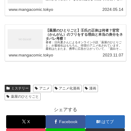
物語に熱狂しているのでしょうか？ 今回は、まだ作品を読
んでいない方はもちろん、...
www.mangacomic.tokyo
2024.05.14
【薬屋のひとりごと】壬氏の正体は何者？宦官
（かんがん）のフリをする理由と本当の身分をネ
タバレ考察！
著者：日向夏さんによるオンライン小説「薬屋のひとりご
と」が書籍化はもちろん、待望のアニメ化されています。
最初はたまたま、携帯に広告が上がっていて、「面白そう
だな～」と思って少しだけ漫画を読んでみたところ、メチ
www.mangacomic.tokyo
2023.11.07
ャクチャ面白い！！ついついハマ...
ミステリー
アニメ
アニメ化漫画
漫画
薬屋のひとりごと
シェアする
X
Facebook
はてブ