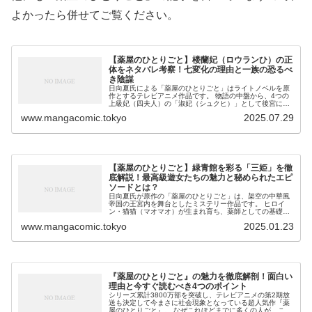
よかったら併せてご覧ください。
【薬屋のひとりごと】楼蘭妃（ロウランひ）の正
体をネタバレ考察！七変化の理由と一族の恐るべ
き陰謀
日向夏氏による「薬屋のひとりごと」はライトノベルを原
作とするテレビアニメ作品です。 物語の中盤から、4つの
上級妃（四夫人）の「淑妃（シュクヒ）」として後宮に新
しく入宮してきた楼蘭妃（ロウランひ）。 絶世の美女ぞろ
www.mangacomic.tokyo
2025.07.29
いの後宮において、彼女は他の...
【薬屋のひとりごと】緑青館を彩る「三姫」を徹
底解説！最高級遊女たちの魅力と秘められたエピ
ソードとは？
日向夏氏が原作の「薬屋のひとりごと」は、架空の中華風
帝国の王宮内を舞台としたミステリー作品です。 ヒロイ
ン・猫猫（マオマオ）が生まれ育ち、薬師としての基礎を
築いた場所である、花街の最高級妓楼「緑青館（ろくしょ
www.mangacomic.tokyo
2025.01.23
うかん）」。 そこには、国の高官...
『薬屋のひとりごと』の魅力を徹底解剖！面白い
理由と今すぐ読むべき4つのポイント
シリーズ累計3800万部を突破し、テレビアニメの第2期放
送も決定して今まさに社会現象となっている超人気作『薬
屋のひとりごと』。 なぜこれほどまでに多くの人が、この