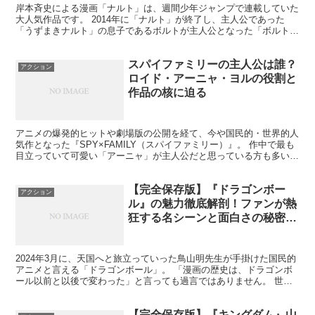
岸本斉史による漫画「ナルト」は、週間少年ジャンプで連載していた
大人気作品です。 2014年に「ナルト」が終了し、主人公であった
「うずまきナルト」の息子であるボルトが主人公となった「ボルト」
が、2015年から連載スタートしました。 しかししか...
スパイファミリーの主人公は誰？
アクション
ロイド・アーニャ・ヨルの役割と
作品の核に迫る
アニメの爆発的ヒットや劇場版の公開を経て、今や国民的・世界的人
気作となった『SPY×FAMILY（スパイファミリー）』。 作中で最も
目立っていて可愛い「アーニャ」が主人公だと思っている方も多いの
ではないでしょうか。 しかし、実は公式設定にお...
【完全保存版】『ドラゴンボー
アクション
ル』の魅力徹底解剖！ファンが熱
狂する名シーンと面白さの秘密8
選
2024年3月に、天国へと旅立っていった鳥山明先生が手掛けた国民的
アニメと言える「ドラゴンボール」。 「漫画の歴史は、ドラゴンボ
ール以前と以後で変わった」と言っても過言ではありません。 世代
を超えて世界中を熱狂させ続ける『ドラゴンボール』。...
【完全保存版】『キングダム』山