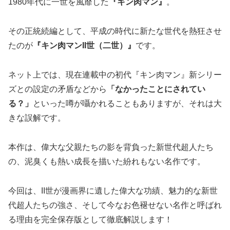
1980年代に一世を風靡した
『キン肉マン』
。
その正統続編として、平成の時代に新たな世代を熱狂させ
たのが
『キン肉マンII世（二世）』
です。
ネット上では、現在連載中の初代『キン肉マン』新シリー
ズとの設定の矛盾などから
「なかったことにされてい
る？」
といった噂が囁かれることもありますが、それは大
きな誤解です。
本作は、偉大な父親たちの影を背負った新世代超人たち
の、泥臭くも熱い成長を描いた紛れもない名作です。
今回は、II世が漫画界に遺した偉大な功績、魅力的な新世
代超人たちの強さ、そして今なお色褪せない名作と呼ばれ
る理由を完全保存版として徹底解説します！