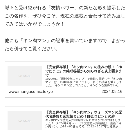
脈々と受け継がれる「友情パワー」の新たな形を提示した
この名作を、ぜひ今こそ、現在の連載と合わせて読み返し
てみてはいかがでしょうか！
他にも「キン肉マン」の記事を書いていますので、よかっ
たら併せてご覧ください。
【完全保存版】『キン肉マン』の生みの親！「ゆ
でたまご」の結成秘話から知られざる炎上騒ぎま
で
1979年に「週刊少年ジャンプ」で連載を開始した『キン肉
マン』は、1980年代に大ヒットし、多くの読者を魅了しま
した。 キン肉マン消しゴムこと、キンケシを集めていた過
去を持つ方も多いと思います！ 日本の漫画界において、40
www.mangacomic.tokyo
2024.08.16
年以上の長きにわた...
【完全保存版】『キン肉マン』ウォーズマンの歴
代名勝負と必殺技まとめ！師匠ロビンとの絆
キン肉マン完璧超人始祖編のテレビ放送がついに始まりま
した！（2024年7月～） （※完璧超人始祖編は、漫画「キ
ン肉マン」の38～60巻までで、2012～2017年に連載され
ました。） 『キン肉マン』の作中に登場する数多くの超人