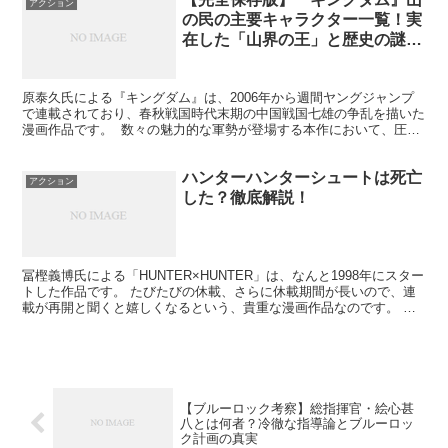
アクション
の民の主要キャラクター一覧！実
在した「山界の王」と歴史の謎ま
で
原泰久氏による『キングダム』は、2006年から週間ヤングジャンプ
で連載されており、春秋戦国時代末期の中国戦国七雄の争乱を描いた
漫画作品です。 数々の魅力的な軍勢が登場する本作において、圧倒
的な武力と異質な存在感で読者を魅了し続けているのが...
ハンターハンターシュートは死亡
アクション
した？徹底解説！
冨樫義博氏による「HUNTER×HUNTER」は、なんと1998年にスター
トした作品です。 たびたびの休載、さらに休載期間が長いので、連
載が再開と聞くと嬉しくなるという、貴重な漫画作品なのです。 今
回は、そんなハンターハンターに登場するシュ...
【ブルーロック考察】総指揮官・絵心甚
八とは何者？冷徹な指導論とブルーロッ
ク計画の真実