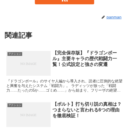
panman
関連記事
【完全保存版】『ドラゴンボー
アクション
ル』主要キャラの歴代戦闘力一
覧！公式設定と強さの変遷
『ドラゴンボール』のサイヤ人編から導入され、読者に圧倒的な絶望
と興奮を与えたシステム「戦闘力」。 ラディッツが放った「戦闘
力……たったの5か……ゴミめ……」から始まり、フリーザの絶望の
一言、そして超サイヤ人の天文学的な数字まで、数値のインフ...
【ボルト】打ち切り説の真相は？
アクション
つまらないと言われる6つの理由
を徹底検証！