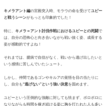
キメラアント編
の宮殿突入時、モラウの命を受けて
ユピー
と戦うシーン
がもっとも印象的でした！
特に、
キメラ＝アント討伐作戦におけるユピーとの死闘
で
は、自分の恐怖心と向き合いながら戦い抜く姿、成長する
姿が感動的ですよね！
それまでは、臆病で自信がなく、戦いから逃げ出したいと
いう感情に苦しんでいたシュート。
しかし、仲間であるゴンやキルアの覚悟を目の当たりに
し、自分も
“逃げない”という強い決意
を固めます。
ユピーという圧倒的な強敵に対しても怯まず、ボロボロに
なりながらも時間を稼ぎ続ける姿に胸を打たれた人も多い