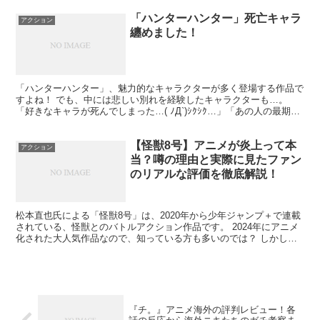
「ハンターハンター」死亡キャラ
アクション
纏めました！
「ハンターハンター」、魅力的なキャラクターが多く登場する作品で
すよね！ でも、中には悲しい別れを経験したキャラクターも…。
「好きなキャラが死んでしまった…( ﾉД`)ｼｸｼｸ…」「あの人の最期が
忘れられない…(´；ω；`)ｳｩ」 そう感じ...
【怪獣8号】アニメが炎上って本
アクション
当？噂の理由と実際に見たファン
のリアルな評価を徹底解説！
松本直也氏による「怪獣8号」は、2020年から少年ジャンプ＋で連載
されている、怪獣とのバトルアクション作品です。 2024年にアニメ
化された大人気作品なので、知っている方も多いのでは？ しかし、
アニメが放送される中で、時に視聴者からの賛否が...
『チ。』アニメ海外の評判レビュー！各