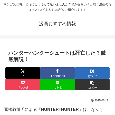
マンガ読む時、どれにしようって迷いませんか？私が面白い！と思う漫画のち
ょっとした”よもやま話”をご紹介します！
漫画おすすめ情報
ハンターハンターシュートは死亡した？徹
底解説！
X
Facebook
はてブ
Pocket
LINE
コピー
2025.06.17
冨樫義博氏による「
HUNTER×HUNTER
」は、なんと