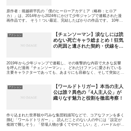
原作者：堀越耕平氏の「僕のヒーローアカデミア（略称：ヒロア
カ）」は、2014年から2024年にかけて少年ジャンプで連載された漫
画作品です。 そう！つい最近、完結したばかりの作品です。 10年も
の間、人気を博したヒロアカは、2024年8月5日...
【チェンソーマン】涙なしには読
アクション
めない死亡キャラ総まとめ！狂気
の死因と遺された契約・伏線を徹
底考察
2019年から少年ジャンプで連載し、その衝撃的な内容で大きな反響
を呼んだ漫画『チェンソーマン』。 どれだけファンに愛されている
主要キャラクターであっても、あまりにも容赦なく、そして突如とし
て命を奪われる──。 それこそが、鬼才・藤本タツキ先...
【ワールドトリガー】本当の主人
アクション
公は誰？異色の「4人主人公」が
織りなす魅力と役割を徹底考察！
作り込まれた世界観や巧みな集団戦描写などで、コアなファンを多く
掴む「ワールドトリガー」。 読んだことのない人の中には「設定が
複雑で難しそう」「登場人物が多くてややこしい」と、ハードルが高
く感じる方も多いのではないでしょうか。 確かに細かな設...