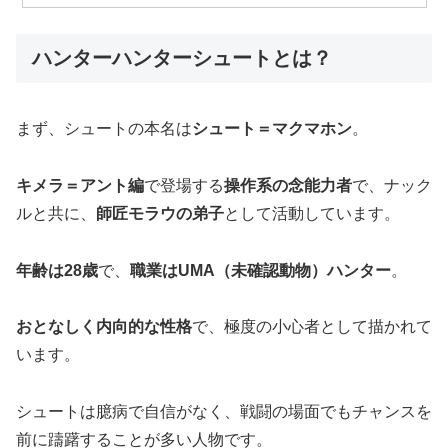
ハンターハンターシュートとは？
まず、シュートの本名は
シュート＝マクマホン
。
キメラ＝アント編
で登場する
操作系の念能力者
で、ナック
ルと共に、
師匠モラウの弟子
として活動しています。
年齢は28歳
で、
職業はUMA（未確認動物）ハンター
。
おとなしく内向的な性格
で、極度の小心者として描かれて
います。
シュートは臆病で自信がなく、戦闘の場面でもチャンスを
前に躊躇することが多い人物です。