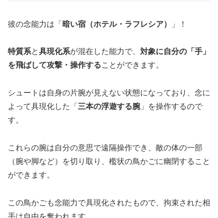
彼の念能力は「
暗い宿（ホテル・ラフレシア）
」！
特質系
と
具現化系
が混在した能力で、
対象に自分の「手」
を飛ばして攻撃・操作する
ことができます。
シュートは自身の片腕が見えない状態になっており、念に
よって具現化した「
三本の浮遊する腕
」を操作するので
す。
これらの腕は自分の意思で遠隔操作でき、敵の体の一部
（腕や脚など）を切り取り、檻状の鳥かごに幽閉すること
ができます。
この鳥かごも念能力で具現化されたもので、拘束された相
手は自由を奪われます。