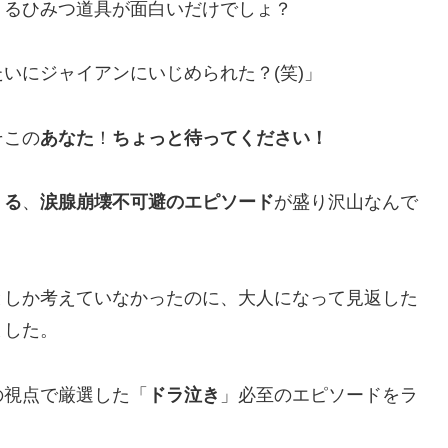
くるひみつ道具が面白いだけでしょ？
いにジャイアンにいじめられた？(笑)」
そこの
あなた
！
ちょっと待ってください！
くる
、
涙腺崩壊不可避のエピソード
が盛り沢山なんで
としか考えていなかったのに、大人になって見返した
ました。
の視点で厳選した「
ドラ泣き
」必至のエピソードをラ