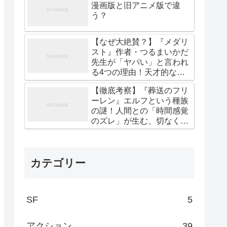
漫画版と旧アニメ版で違
う？
【なぜ大絶賛？】『メダリ
スト』作者・つるまいかだ
先生が「ヤバい」と言われ
る4つの理由！天才的な作
画と熱すぎる描写の真実
【徹底考察】『葬送のフリ
ーレン』エルフという種族
の謎！人間との「時間感覚
のズレ」が生む、切なくも
美しい孤独の真実
カテゴリー
SF
5
アクション
39