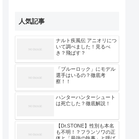
人気記事
ナルト疾風伝 アニオリにつ
いて調べました！見るべ
き？飛ばす？
「ブルーロック」にモデル
選手はいるの？徹底考
察！！
ハンターハンターシュート
は死亡した？徹底解説！
【Dr.STONE】性別も本名
も不明！？フランソワの正
体と「最強の執事」と呼ば