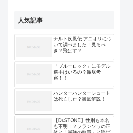
人気記事
ナルト疾風伝 アニオリにつ
いて調べました！見るべ
き？飛ばす？
「ブルーロック」にモデル
選手はいるの？徹底考
察！！
ハンターハンターシュート
は死亡した？徹底解説！
【Dr.STONE】性別も本名
も不明！？フランソワの正
体と「最強の執事」と呼ば