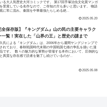
いる大人気歴史大河コミックです。 第17回手塚治虫文化賞マンガ
を受賞している名作なので、ご存知の方も多いと思います。 物語
底に常に流れ、秦国を中華最強たらしめる絶...
2025.05.20
完全保存版】『キングダム』山の民の主要キャラク
ー一覧！実在した「山界の王」と歴史の謎まで
久氏による『キングダム』は、2006年から週間ヤングジャンプで
されており、春秋戦国時代末期の中国戦国七雄の争乱を描いた漫
品です。 数々の魅力的な軍勢が登場する本作において、圧倒的な
と異質な存在感で読者を魅了し続けているのが...
2025.05.08