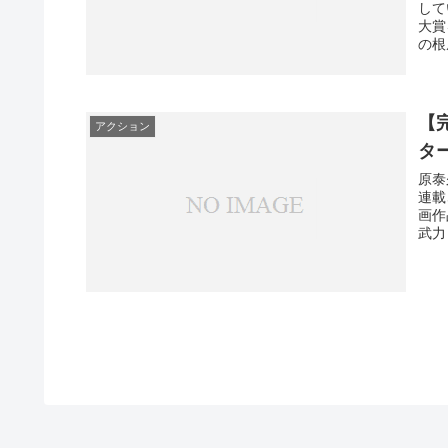
して
大賞
の根
【
アクション
タ
原泰
連載
画作
武力