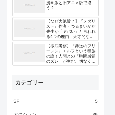
漫画版と旧アニメ版で違
う？
【なぜ大絶賛？】『メダリ
スト』作者・つるまいかだ
先生が「ヤバい」と言われ
る4つの理由！天才的な作
画と熱すぎる描写の真実
【徹底考察】『葬送のフリ
ーレン』エルフという種族
の謎！人間との「時間感覚
のズレ」が生む、切なくも
美しい孤独の真実
カテゴリー
SF
5
アクション
39