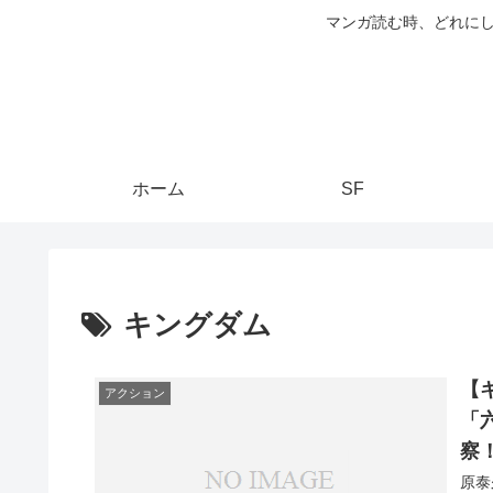
マンガ読む時、どれにし
ホーム
SF
キングダム
【
アクション
「
察
原泰